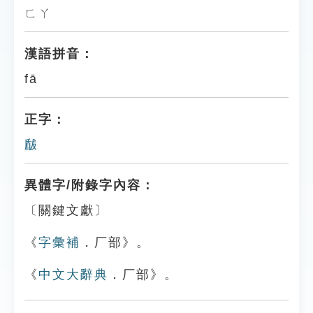
ㄈㄚ
漢語拼音：
fā
正字：
瞂
異體字/附錄字內容：
〔關鍵文獻〕
《
字彙補
．厂部》。
《
中文大辭典
．厂部》。