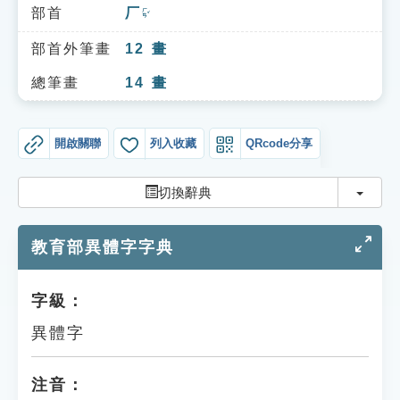
索引選單
部首
厂
ㄏㄢˇ
知識索引
部首外筆畫
12
畫
單字索引
總筆畫
14
畫
生命大百科索引
開啟關聯
列入收藏
QRcode分享
遊戲專區
切換
切換辭典
教學應用
教育部異體字字典
貓頭鷹博士
字級：
異體字
注音：