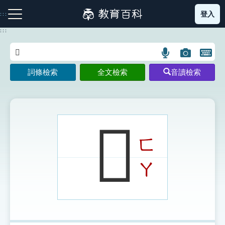
跳
登入
:::
到
主
:::
要
內
語
圖
開
容
注音索引圖示
筆畫索引圖示
部首索引表圖示
言
片
啟
詞條檢索
全文檢索
音讀檢索
搜
搜
鍵
尋
尋
盤
圖
圖
圖
示
示
示
𠪫
ㄈ
網站導覽
ㄚ
生字詞彙表
成語故事