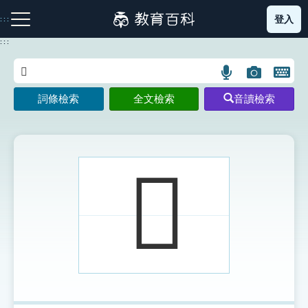
跳
登入
:::
到
主
:::
要
內
語
圖
開
容
注音索引圖示
筆畫索引圖示
部首索引表圖示
言
片
啟
詞條檢索
全文檢索
音讀檢索
搜
搜
鍵
尋
尋
盤
圖
圖
圖
示
示
示
𠪳
網站導覽
生字詞彙表
成語故事