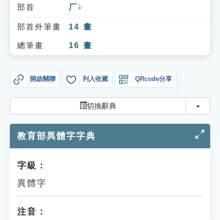
索引選單
部首
厂
ㄏㄢˇ
知識索引
部首外筆畫
14
畫
單字索引
總筆畫
16
畫
生命大百科索引
開啟關聯
列入收藏
QRcode分享
遊戲專區
切換
切換辭典
教學應用
教育部異體字字典
貓頭鷹博士
字級：
異體字
注音：