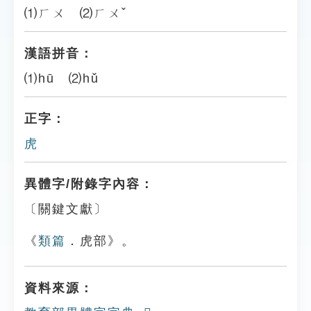
⑴ㄏㄨ ⑵ㄏㄨˇ
漢語拼音：
⑴hū ⑵hǔ
正字：
虎
異體字/附錄字內容：
〔關鍵文獻〕
《
類篇
．虎部》。
資料來源：