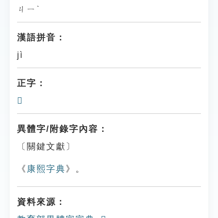
ㄐㄧˋ
漢語拼音：
jì
正字：
𦇧
異體字/附錄字內容：
〔關鍵文獻〕
《
康熙字典
》。
資料來源：