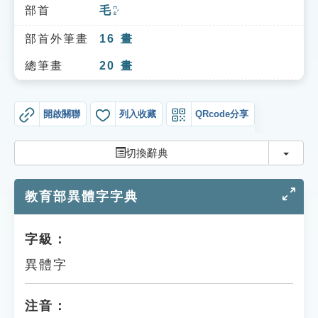
索引選單
部首
毛
ㄇㄠˊ
知識索引
部首外筆畫
16
畫
單字索引
總筆畫
20
畫
生命大百科索引
開啟關聯
列入收藏
QRcode分享
遊戲專區
切換
切換辭典
教學應用
教育部異體字字典
貓頭鷹博士
字級：
異體字
注音：