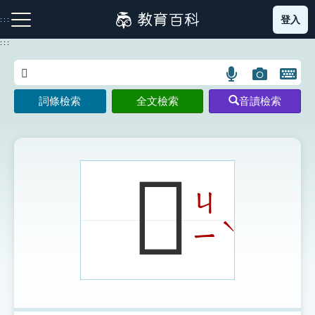
跳
登入
:::
到
主
:::
要
內
語
圖
開
容
注音索引圖示
筆畫索引圖示
部首索引表圖示
言
片
啟
詞條檢索
全文檢索
音讀檢索
搜
搜
鍵
尋
尋
盤
圖
圖
圖
示
示
示
𠫈
ㄐ
網站導覽
ˋ
ㄧ
生字詞彙表
成語故事