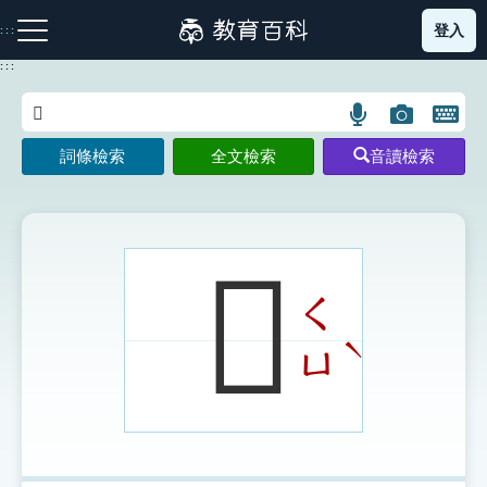
跳
登入
:::
到
主
:::
要
內
語
圖
開
容
注音索引圖示
筆畫索引圖示
部首索引表圖示
言
片
啟
詞條檢索
全文檢索
音讀檢索
搜
搜
鍵
尋
尋
盤
圖
圖
圖
示
示
示
𠮋
ㄑ
網站導覽
ˋ
ㄩ
生字詞彙表
成語故事