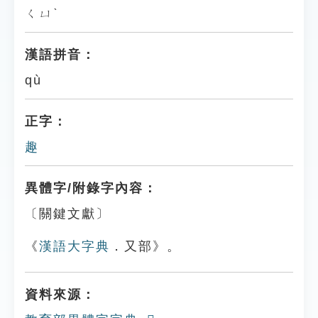
ㄑㄩˋ
漢語拼音：
qù
正字：
趣
異體字/附錄字內容：
〔關鍵文獻〕
《
漢語大字典
．又部》。
資料來源：