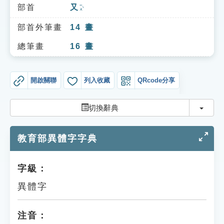
索引選單
部首
又
ㄧㄡˋ
知識索引
部首外筆畫
14
畫
單字索引
總筆畫
16
畫
生命大百科索引
開啟關聯
列入收藏
QRcode分享
遊戲專區
切換
切換辭典
教學應用
教育部異體字字典
貓頭鷹博士
字級：
異體字
注音：