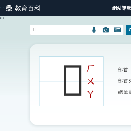
跳
網站導覽
:::
到
主
:::
要
內
語
圖
開
容
言
片
啟
搜
搜
鍵
尋
尋
盤
圖
圖
圖
𡁑
示
示
示
ㄏ
部首
ㄨ
部首
ㄚ
總筆