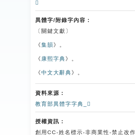
𠿎
異體字/附錄字內容：
〔關鍵文獻〕
《
集韻
》。
《
康熙字典
》。
《
中文大辭典
》。
資料來源：
教育部異體字字典_𡁑
授權資訊：
創用CC-姓名標示-非商業性-禁止改作