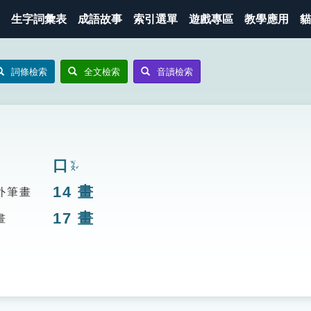
生字詞彙表
成語故事
索引選單
遊戲專區
教學應用
貓
詞條檢索
全文檢索
音讀檢索
口
ㄎㄡˇ
14
畫
外筆畫
17
畫
畫