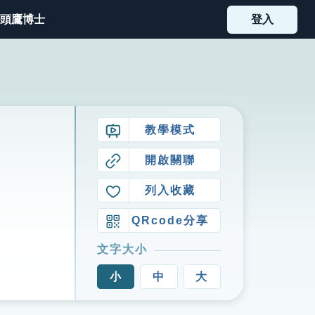
頭鷹博士
登入
教學模式
開啟關聯
列入收藏
QRcode分享
文字大小
小
中
大