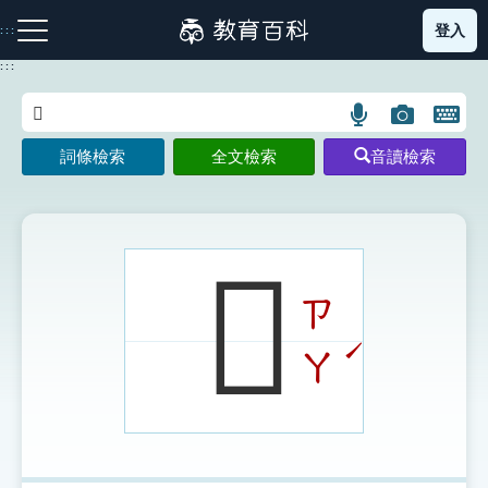
跳
登入
:::
到
主
:::
要
內
語
圖
開
容
注音索引圖示
筆畫索引圖示
部首索引表圖示
言
片
啟
詞條檢索
全文檢索
音讀檢索
搜
搜
鍵
尋
尋
盤
圖
圖
圖
示
示
示
𡁕
ㄗ
網站導覽
ˊ
ㄚ
生字詞彙表
成語故事