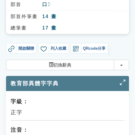
索引選單
部首
口
ㄎㄡˇ
知識索引
部首外筆畫
14
畫
單字索引
總筆畫
17
畫
生命大百科索引
開啟關聯
列入收藏
QRcode分享
遊戲專區
切換
切換辭典
教學應用
教育部異體字字典
貓頭鷹博士
字級：
正字
注音：