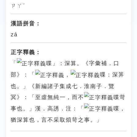
ㄗㄚˊ
漢語拼音：
zá
正字釋義：
「
喋」：深算。《字彙補．口
部》：「
，
喋：深筭
也。」《新編諸子集成七．淮南子．覽
冥》：「至虛無純一，而不
喋苛
事也。」漢．高誘．注：「
喋，
猶深算也，言不采取煩苛之事。」