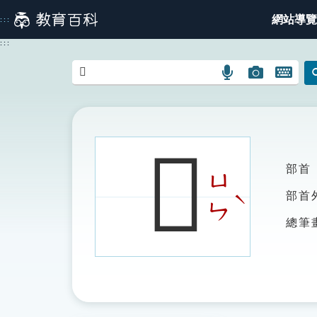
跳
網站導覽
:::
到
主
:::
要
內
語
圖
開
容
言
片
啟
搜
搜
鍵
尋
尋
盤
圖
圖
圖
𡁩
示
示
示
部首
ㄩ
ˋ
部首
ㄣ
總筆