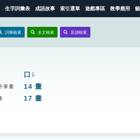
生字詞彙表
成語故事
索引選單
遊戲專區
教學應用
貓
詞條檢索
全文檢索
音讀檢索
口
ㄎㄡˇ
14
畫
外筆畫
17
畫
畫