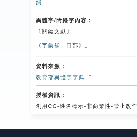
韻
異體字/附錄字內容：
〔關鍵文獻〕
《
字彙補
．口部》。
資料來源：
教育部異體字字典_𡁩
授權資訊：
創用CC-姓名標示-非商業性-禁止改作