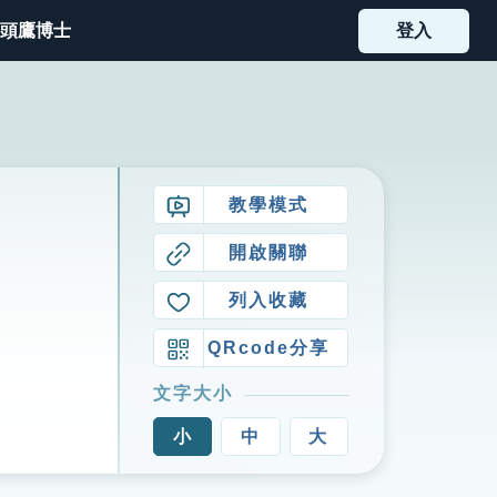
頭鷹博士
登入
教學模式
開啟關聯
列入收藏
QRcode分享
文字大小
小
中
大