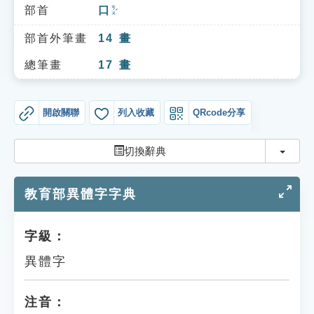
索引選單
部首
口
ㄎㄡˇ
知識索引
部首外筆畫
14
畫
單字索引
總筆畫
17
畫
生命大百科索引
開啟關聯
列入收藏
QRcode分享
遊戲專區
切換
切換辭典
教學應用
教育部異體字字典
貓頭鷹博士
字級：
異體字
注音：