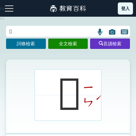
跳
登入
:::
到
主
:::
要
內
語
圖
開
容
注音索引圖示
筆畫索引圖示
部首索引表圖示
言
片
啟
詞條檢索
全文檢索
音讀檢索
搜
搜
鍵
尋
尋
盤
圖
圖
圖
示
示
示
𡁬
ㄧ
網站導覽
ˊ
ㄣ
生字詞彙表
成語故事