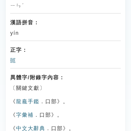
ㄧㄣˊ
漢語拼音：
yín
正字：
嚚
異體字/附錄字內容：
〔關鍵文獻〕
《
龍龕手鑑
．口部》。
《
字彙補
．口部》。
《
中文大辭典
．口部》。