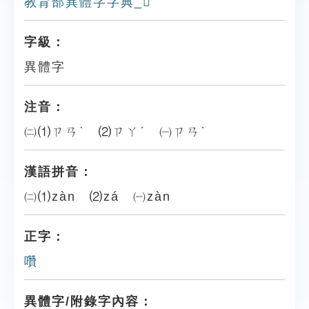
教育部異體字字典_𡂐
字級：
異體字
注音：
㈡⑴ㄗㄢˋ ⑵ㄗㄚˊ ㈠ㄗㄢˋ
漢語拼音：
㈡⑴zàn ⑵zá ㈠zàn
正字：
囋
異體字/附錄字內容：