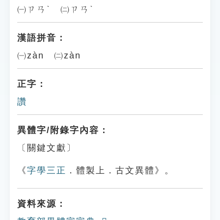
㈠ㄗㄢˋ ㈡ㄗㄢˋ
漢語拼音：
㈠zàn ㈡zàn
正字：
讚
異體字/附錄字內容：
〔關鍵文獻〕
《
字學三正
．體製上．古文異體》。
資料來源：