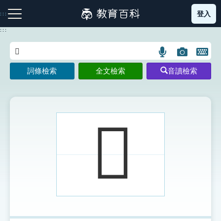
跳
登入
:::
到
主
:::
要
內
語
圖
開
容
注音索引圖示
筆畫索引圖示
部首索引表圖示
言
片
啟
詞條檢索
全文檢索
音讀檢索
搜
搜
鍵
尋
尋
盤
圖
圖
圖
示
示
示
𡂐
網站導覽
生字詞彙表
成語故事