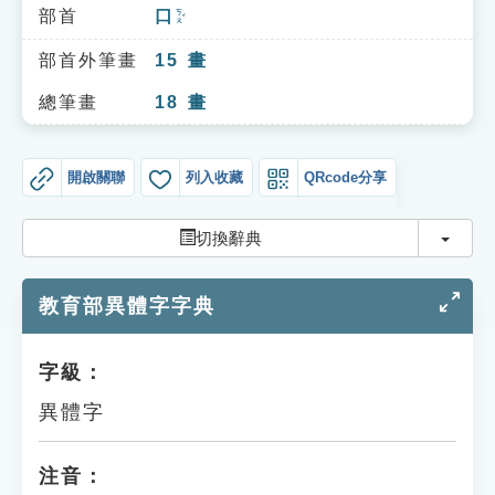
索引選單
部首
口
ㄎㄡˇ
知識索引
部首外筆畫
15
畫
單字索引
總筆畫
18
畫
生命大百科索引
開啟關聯
列入收藏
QRcode分享
遊戲專區
切換
切換辭典
教學應用
教育部異體字字典
貓頭鷹博士
字級：
異體字
注音：