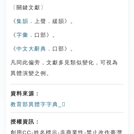
〔關鍵文獻〕
《
集韻
．上聲．緩韻》。
《
字彙
．口部》。
《
中文大辭典
．口部》。
凡同此偏旁，文獻多見類似變化，可視為
異體演變之例。
資料來源：
教育部異體字字典_𡂐
授權資訊：
創用CC-姓名標示-非商業性-禁止改作臺灣