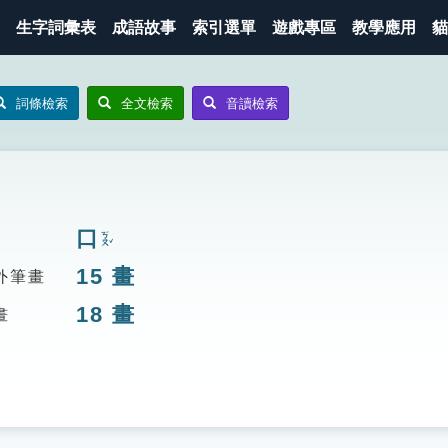
生字詞彙表
成語故事
索引選單
遊戲專區
教學應用
貓
詞條檢索
全文檢索
音讀檢索
口
ㄎㄡˇ
15
畫
外筆畫
18
畫
畫