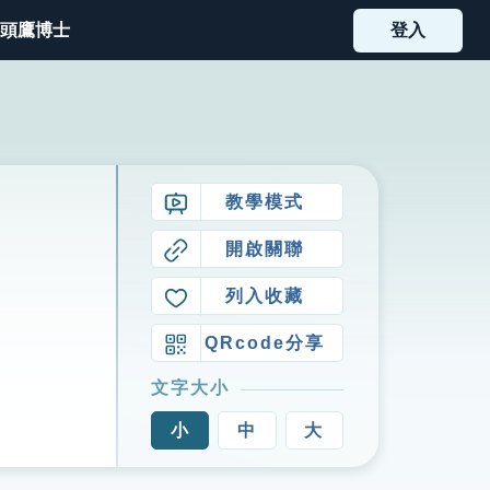
頭鷹博士
登入
教學模式
開啟關聯
列入收藏
QRcode分享
文字大小
小
中
大