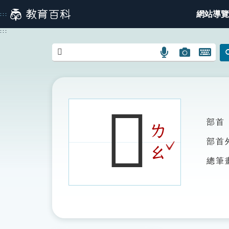
跳
網站導覽
:::
到
主
:::
要
內
語
圖
開
容
言
片
啟
搜
搜
鍵
尋
尋
盤
圖
圖
圖
𡂕
示
示
示
部首
ㄌ
ˇ
部首
ㄠ
總筆