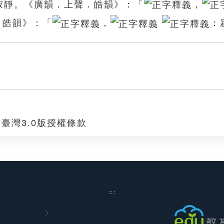
寂靜。《廣韻．上聲．皓韻》：「
，
．皓韻》：「
，
：
臺灣3.0版授權條款
:::