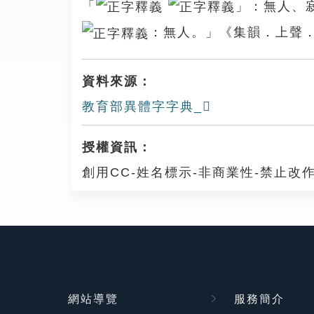
「
」：無人、
：無人。」《集韻．上聲
資料來源：
教育部異體字字典_𡂕
授權資訊：
創用CC-姓名標示-非商業性-禁止改作
網站導覽
服務簡介