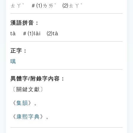
ㄊㄚˋ ＃⑴ㄌㄞˋ ⑵ㄊㄚˋ
漢語拼音：
tà ＃⑴lài ⑵tà
正字：
噧
異體字/附錄字內容：
〔關鍵文獻〕
《
集韻
》。
《
康熙字典
》。