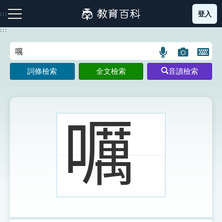
跳
登入
:::
到
主
:::
要
內
語
圖
開
容
注音索引圖示
筆畫索引圖示
部首索引表圖示
言
片
啟
詞條檢索
全文檢索
音讀檢索
搜
搜
鍵
尋
尋
盤
圖
圖
圖
示
示
示
𡂖
網站導覽
生字詞彙表
成語故事