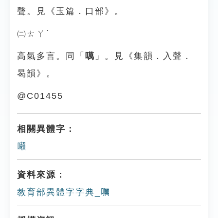
聲。見《玉篇．口部》。
㈡ㄊㄚˋ
高氣多言。同「
噧
」。見《集韻．入聲．
曷韻》。
@C01455
相關異體字：
𡃤
資料來源：
教育部異體字字典_𡂖