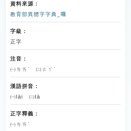
資料來源：
教育部異體字字典_𡂖
字級：
正字
注音：
㈠ㄌㄞˋ ㈡ㄊㄚˋ
漢語拼音：
㈠lài ㈡tà
正字釋義：
㈠ㄌㄞˋ