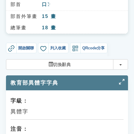
索引選單
部首
口
ㄎㄡˇ
知識索引
部首外筆畫
15
畫
單字索引
總筆畫
18
畫
生命大百科索引
開啟關聯
列入收藏
QRcode分享
遊戲專區
切換
切換辭典
教學應用
教育部異體字字典
貓頭鷹博士
字級：
異體字
注音：