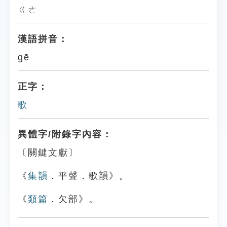
ㄍㄜ
漢語拼音：
gē
正字：
歌
異體字/附錄字內容：
〔關鍵文獻〕
《
集韻
．平聲．歌韻》。
《
類篇
．欠部》。