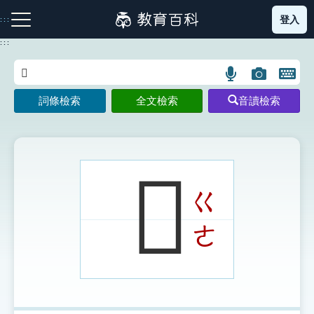
跳
登入
:::
到
主
:::
要
內
語
圖
開
容
注音索引圖示
筆畫索引圖示
部首索引表圖示
言
片
啟
詞條檢索
全文檢索
音讀檢索
搜
搜
鍵
尋
尋
盤
圖
圖
圖
示
示
示
𡃭
ㄍ
網站導覽
ㄜ
生字詞彙表
成語故事