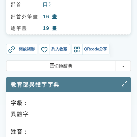
索引選單
部首
口
ㄎㄡˇ
知識索引
部首外筆畫
16
畫
單字索引
總筆畫
19
畫
生命大百科索引
開啟關聯
列入收藏
QRcode分享
遊戲專區
切換
切換辭典
教學應用
教育部異體字字典
貓頭鷹博士
字級：
異體字
注音：