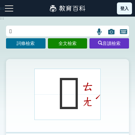
跳
登入
:::
到
主
:::
要
內
語
圖
開
容
注音索引圖示
筆畫索引圖示
部首索引表圖示
言
片
啟
詞條檢索
全文檢索
音讀檢索
搜
搜
鍵
尋
尋
盤
圖
圖
圖
示
示
示
𡃯
ㄊ
網站導覽
ˊ
ㄤ
生字詞彙表
成語故事