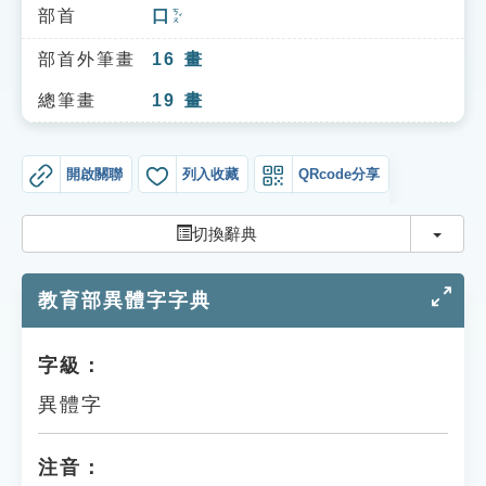
索引選單
部首
口
ㄎㄡˇ
知識索引
部首外筆畫
16
畫
單字索引
總筆畫
19
畫
生命大百科索引
開啟關聯
列入收藏
QRcode分享
遊戲專區
切換
切換辭典
教學應用
教育部異體字字典
貓頭鷹博士
字級：
異體字
注音：