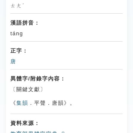
ㄊㄤˊ
漢語拼音：
táng
正字：
唐
異體字/附錄字內容：
〔關鍵文獻〕
《
集韻
．平聲．唐韻》。
資料來源：