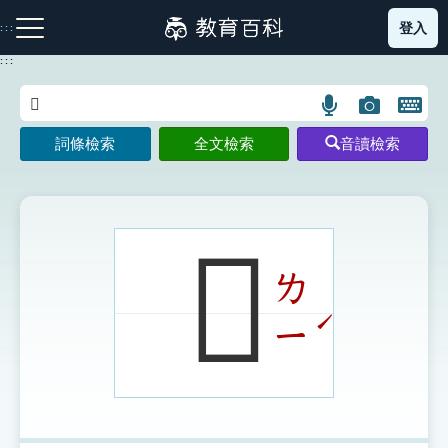
跳
登入
:::
到
主
:::
要
內
語
圖
開
容
注音索引圖示
筆畫索引圖示
部首索引表圖示
言
片
啟
詞條檢索
全文檢索
音讀檢索
搜
搜
鍵
尋
尋
盤
圖
圖
圖
示
示
示
𡃷
ㄌ
網站導覽
ˊ
ㄧ
生字詞彙表
成語故事