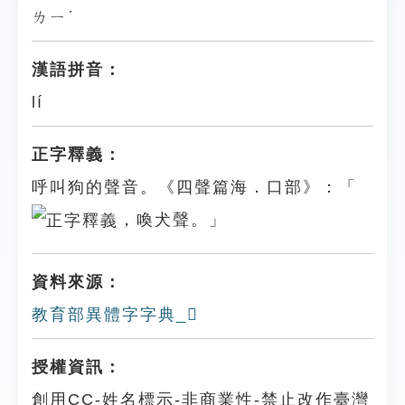
ㄌㄧˊ
漢語拼音：
lí
正字釋義：
呼叫狗的聲音。《四聲篇海．口部》：「
，喚犬聲。」
資料來源：
教育部異體字字典_𡃷
授權資訊：
創用CC-姓名標示-非商業性-禁止改作臺灣