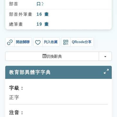
索引選單
部首
口
ㄎㄡˇ
知識索引
部首外筆畫
16
畫
單字索引
總筆畫
19
畫
生命大百科索引
開啟關聯
列入收藏
QRcode分享
遊戲專區
切換
切換辭典
教學應用
教育部異體字字典
貓頭鷹博士
字級：
正字
注音：