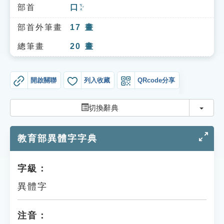
索引選單
部首
口
ㄎㄡˇ
知識索引
部首外筆畫
17
畫
單字索引
總筆畫
20
畫
生命大百科索引
開啟關聯
列入收藏
QRcode分享
遊戲專區
切換
切換辭典
教學應用
教育部異體字字典
貓頭鷹博士
字級：
異體字
注音：