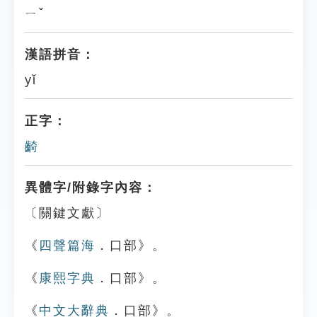
ㄧˇ
漢語拼音：
yǐ
正字：
齮
異體字/附錄字內容：
〔關鍵文獻〕
《
四聲篇海
．口部》。
《
康熙字典
．口部》。
《
中文大辭典
．口部》。