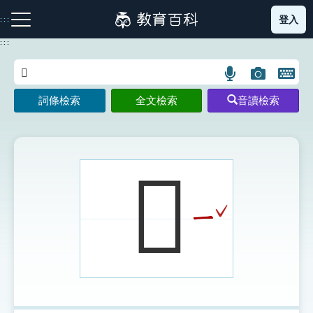
跳
登入
:::
到
主
:::
要
內
語
圖
開
容
注音索引圖示
筆畫索引圖示
部首索引表圖示
言
片
啟
詞條檢索
全文檢索
音讀檢索
搜
搜
鍵
尋
尋
盤
圖
圖
圖
示
示
示
𡄘
ˇ
ㄧ
網站導覽
生字詞彙表
成語故事