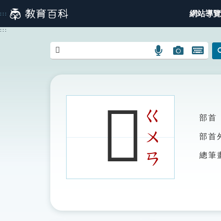
跳
網站導覽
:::
到
主
:::
要
內
語
圖
開
容
言
片
啟
搜
搜
鍵
尋
尋
盤
圖
圖
圖
𡅭
示
示
示
ㄍ
部首
ㄨ
部首
ㄢ
總筆