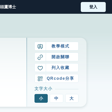
頭鷹博士
登入
教學模式
開啟關聯
列入收藏
QRcode分享
文字大小
小
中
大