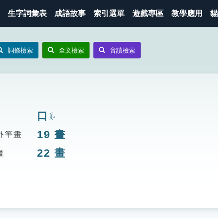
生字詞彙表
成語故事
索引選單
遊戲專區
教學應用
貓
詞條檢索
全文檢索
音讀檢索
口
ㄎㄡˇ
19
畫
外筆畫
22
畫
畫