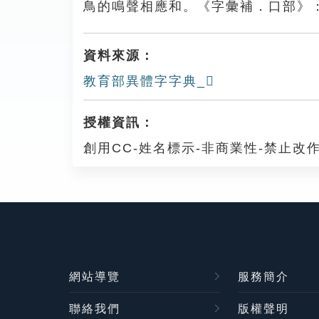
鳥的鳴聲相應和。《字彙補．口部》
資料來源：
教育部異體字字典_𡅭
授權資訊：
創用CC-姓名標示-非商業性-禁止改作
網站導覽
服務簡介
聯絡我們
版權聲明