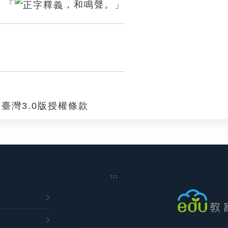
：「
，和鳴聲。」
臺灣3.0版授權條款
:::