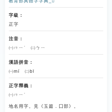
教育部異體字字典_𡇒
字級：
正字
注音：
㈠ㄇㄧˊ ㈡ㄅㄧ
漢語拼音：
㈠mí ㈡bī
正字釋義：
㈠ㄇㄧˊ
地名用字。見《玉篇．囗部》。