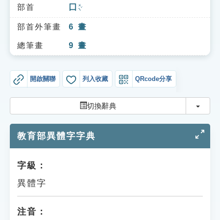
索引選單
部首
囗
ㄨㄟˊ
知識索引
部首外筆畫
6
畫
單字索引
總筆畫
9
畫
生命大百科索引
開啟關聯
列入收藏
QRcode分享
遊戲專區
切換
切換辭典
教學應用
教育部異體字字典
貓頭鷹博士
字級：
異體字
注音：