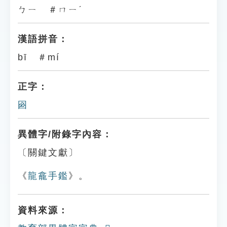
ㄅㄧ ＃ㄇㄧˊ
漢語拼音：
bī ＃mí
正字：
㘠
異體字/附錄字內容：
〔關鍵文獻〕
《
龍龕手鑑
》。
資料來源：