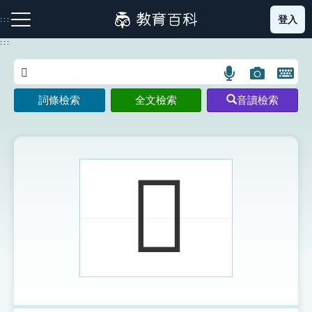
跳
登入
:::
到
主
:::
要
內
語
圖
開
容
注音索引圖示
筆畫索引圖示
部首索引表圖示
言
片
啟
詞條檢索
全文檢索
音讀檢索
搜
搜
鍵
尋
尋
盤
圖
圖
圖
示
示
示
𡇒
網站導覽
生字詞彙表
成語故事