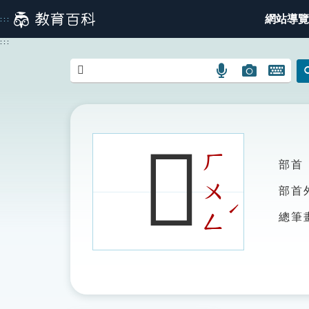
跳
網站導覽
:::
到
主
:::
要
內
語
圖
開
容
言
片
啟
搜
搜
鍵
尋
尋
盤
圖
圖
圖
𡇳
示
示
示
ㄏ
部首
ㄨ
部首
ˊ
ㄥ
總筆