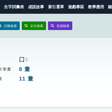
生字詞彙表
成語故事
索引選單
遊戲專區
教學應用
貓
詞條檢索
全文檢索
音讀檢索
囗
ㄨㄟˊ
8
畫
外筆畫
11
畫
畫