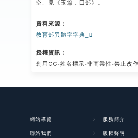
空。見《玉篇．囗部》。
資料來源：
教育部異體字字典_𡇳
授權資訊：
創用CC-姓名標示-非商業性-禁止改作
網站導覽
服務簡介
聯絡我們
版權聲明