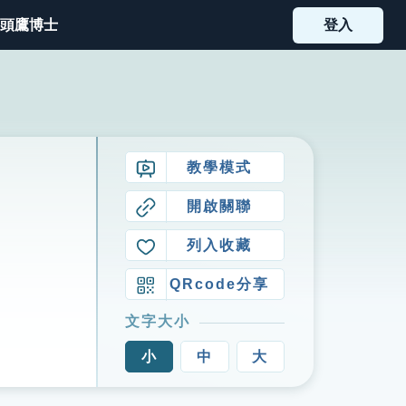
頭鷹博士
登入
教學模式
開啟關聯
列入收藏
QRcode分享
文字大小
小
中
大