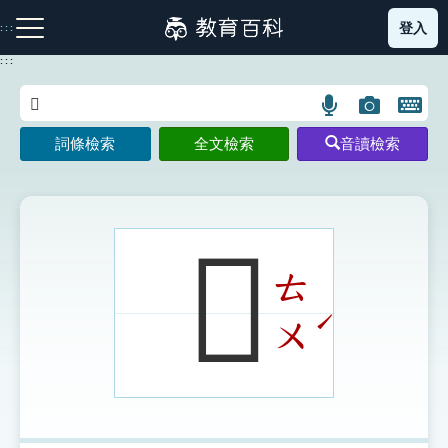
跳
登入
:::
到
主
:::
要
內
語
圖
開
容
注音索引圖示
筆畫索引圖示
部首索引表圖示
言
片
啟
詞條檢索
全文檢索
音讀檢索
搜
搜
鍵
尋
尋
盤
圖
圖
圖
示
示
示
𡇴
ㄊ
網站導覽
ˊ
ㄨ
生字詞彙表
成語故事