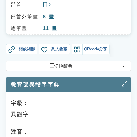
索引選單
部首
囗
ㄨㄟˊ
知識索引
部首外筆畫
8
畫
單字索引
總筆畫
11
畫
生命大百科索引
開啟關聯
列入收藏
QRcode分享
遊戲專區
切換
切換辭典
教學應用
教育部異體字字典
貓頭鷹博士
字級：
異體字
注音：