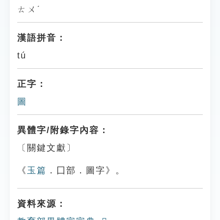
ㄊㄨˊ
漢語拼音：
tú
正字：
圖
異體字/附錄字內容：
〔關鍵文獻〕
《
玉篇
．囗部．圖字》。
資料來源：