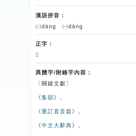
漢語拼音：
㈡dàng ㈠dàng
正字：
𡇈
異體字/附錄字內容：
〔關鍵文獻〕
《
集韻
》。
《
重訂直音篇
》。
《
中文大辭典
》。