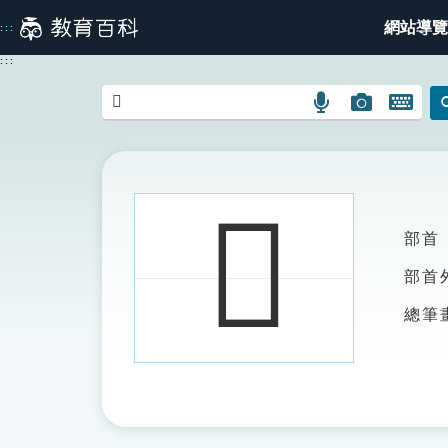
跳
網站導覽
:::
到
主
:::
要
內
語
圖
開
容
言
片
啟
搜
搜
鍵
尋
尋
盤
圖
圖
圖
𡇵
示
示
示
部首
部首
總筆