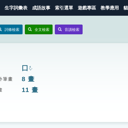
生字詞彙表
成語故事
索引選單
遊戲專區
教學應用
貓
詞條檢索
全文檢索
音讀檢索
囗
ㄨㄟˊ
8
畫
外筆畫
11
畫
畫