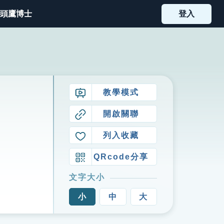
頭鷹博士
登入
教學模式
開啟關聯
列入收藏
QRcode分享
文字大小
小
中
大