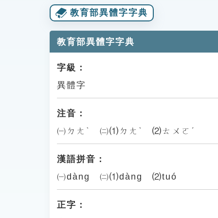
教育部異體字字典
教育部異體字字典
字級：
異體字
注音：
㈠ㄉㄤˋ ㈡⑴ㄉㄤˋ ⑵ㄊㄨㄛˊ
漢語拼音：
㈠dàng ㈡⑴dàng ⑵tuó
正字：