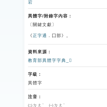
宕
異體字/附錄字內容：
〔關鍵文獻〕
《
正字通
．囗部》。
資料來源：
教育部異體字字典_𡇵
字級：
異體字
注音：
㈡ㄉㄤˋ ㈠ㄉㄤˋ