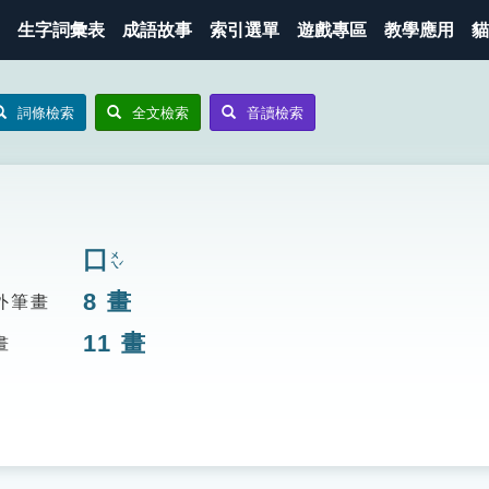
生字詞彙表
成語故事
索引選單
遊戲專區
教學應用
貓
詞條檢索
全文檢索
音讀檢索
囗
ㄨㄟˊ
8
畫
外筆畫
11
畫
畫