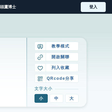
頭鷹博士
登入
教學模式
開啟關聯
列入收藏
QRcode分享
文字大小
小
中
大