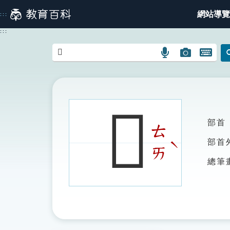
跳
網站導覽
:::
到
主
:::
要
內
語
圖
開
容
言
片
啟
搜
搜
鍵
尋
尋
盤
圖
圖
圖
𡇷
示
示
示
部首
ㄊ
ˋ
部首
ㄞ
總筆