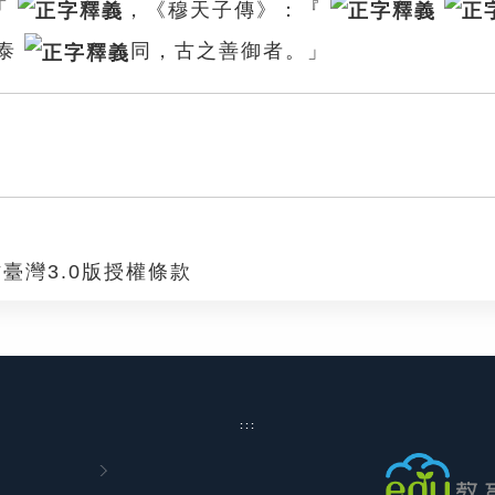
「
，《穆天子傳》：『
泰
同，古之善御者。」
臺灣3.0版授權條款
:::