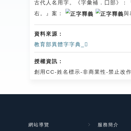
古代人名用字。《字彙補．囗部》：
右。』案：
與
資料來源：
教育部異體字字典_𡇷
授權資訊：
創用CC-姓名標示-非商業性-禁止改作
網站導覽
服務簡介