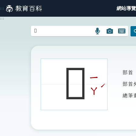
跳
網站導覽
:::
到
主
:::
要
內
語
圖
開
容
言
片
啟
搜
搜
鍵
尋
尋
盤
圖
圖
圖
𡇼
示
示
示
部首
ㄧ
ˊ
部首
ㄚ
總筆