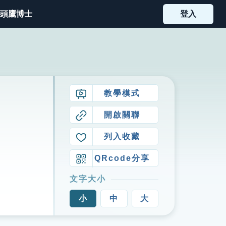
頭鷹博士
登入
教學模式
開啟關聯
列入收藏
QRcode分享
文字大小
小
中
大