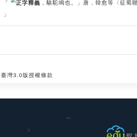
：「
，駱駝鳴也。」唐．韓愈等〈征蜀
。」
臺灣3.0版授權條款
:::