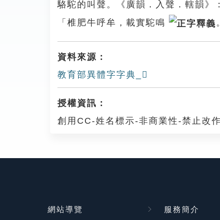
駱駝的叫聲。《廣韻．入聲．轄韻》
「椎肥牛呼牟，載實駝鳴
資料來源：
教育部異體字字典_𡇼
授權資訊：
創用CC-姓名標示-非商業性-禁止改作
網站導覽
服務簡介