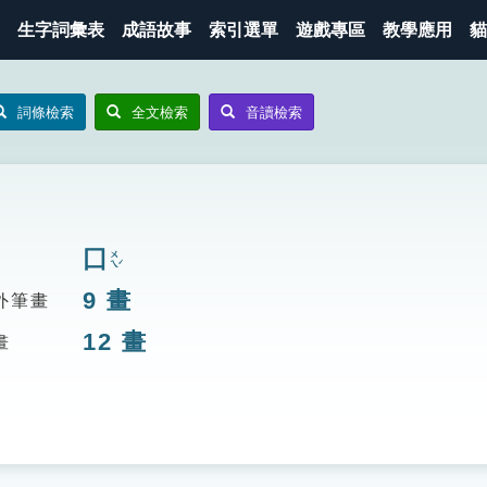
生字詞彙表
成語故事
索引選單
遊戲專區
教學應用
貓
詞條檢索
全文檢索
音讀檢索
囗
ㄨㄟˊ
9
畫
外筆畫
12
畫
畫