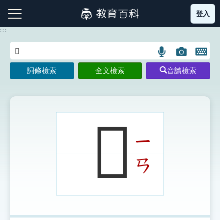
跳
登入
:::
到
主
:::
要
內
語
圖
開
容
注音索引圖示
筆畫索引圖示
部首索引表圖示
言
片
啟
詞條檢索
全文檢索
音讀檢索
搜
搜
鍵
尋
尋
盤
圖
圖
圖
示
示
示
𡇽
ㄧ
網站導覽
ㄢ
生字詞彙表
成語故事