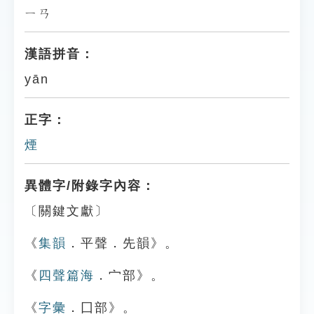
ㄧㄢ
漢語拼音：
yān
正字：
煙
異體字/附錄字內容：
〔關鍵文獻〕
《
集韻
．平聲．先韻》。
《
四聲篇海
．宀部》。
《
字彙
．囗部》。