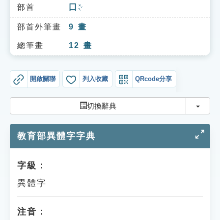
索引選單
部首
囗
ㄨㄟˊ
知識索引
部首外筆畫
9
畫
單字索引
總筆畫
12
畫
生命大百科索引
開啟關聯
列入收藏
QRcode分享
遊戲專區
切換
切換辭典
教學應用
教育部異體字字典
貓頭鷹博士
字級：
異體字
注音：