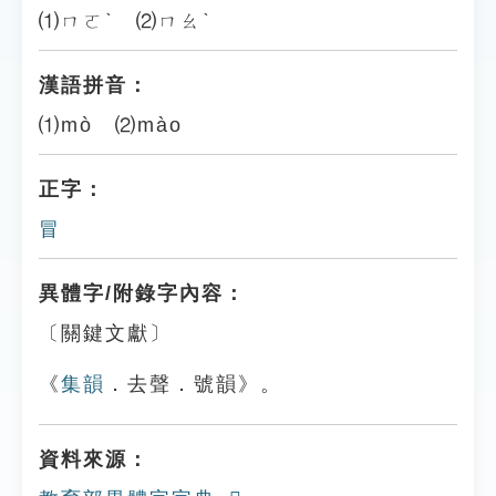
⑴ㄇㄛˋ ⑵ㄇㄠˋ
漢語拼音：
⑴mò ⑵mào
正字：
冒
異體字/附錄字內容：
〔關鍵文獻〕
《
集韻
．去聲．號韻》。
資料來源：