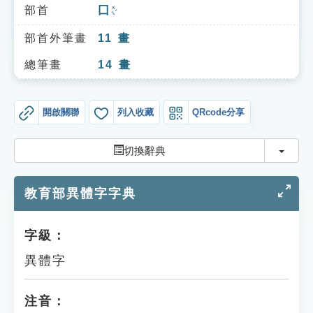
索引選單
部首
囗
ㄨㄟˊ
知識索引
部首外筆畫
11
畫
單字索引
總筆畫
14
畫
生命大百科索引
開啟關聯
列入收藏
QRcode分享
遊戲專區
切換
切換辭典
教學應用
教育部異體字字典
貓頭鷹博士
字級：
異體字
注音：