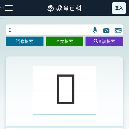
跳
登入
:::
到
主
:::
要
內
語
圖
開
容
注音索引圖示
筆畫索引圖示
部首索引表圖示
言
片
啟
詞條檢索
全文檢索
音讀檢索
搜
搜
鍵
尋
尋
盤
圖
圖
圖
示
示
示
𡈘
網站導覽
生字詞彙表
成語故事