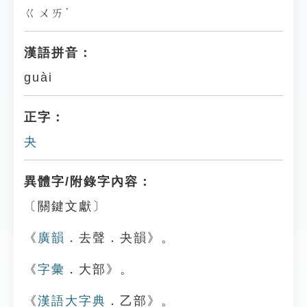
ㄍㄨㄞˋ
漢語拼音：
guài
正字：
夬
異體字/附錄字內容：
〔關鍵文獻〕
《
廣韻
．去聲．夬韻》。
《
字彙
．大部》。
《
漢語大字典
．乙部》。