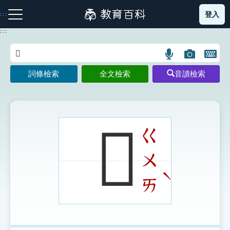
跳
登入
:::
到
主
:::
要
內
語
圖
開
容
注音索引圖示
筆畫索引圖示
部首索引表圖示
言
片
啟
詞條檢索
全文檢索
音讀檢索
搜
搜
鍵
尋
尋
盤
圖
圖
圖
示
示
示
𡗒
ㄍ
ㄨ
網站導覽
ˋ
ㄞ
生字詞彙表
成語故事