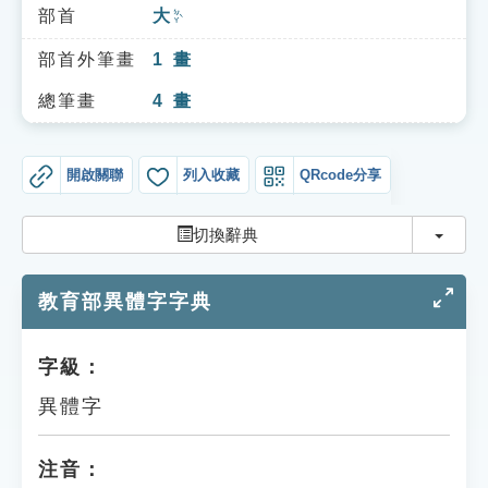
索引選單
部首
大
ㄉㄚˋ
知識索引
部首外筆畫
1
畫
單字索引
總筆畫
4
畫
生命大百科索引
開啟關聯
列入收藏
QRcode分享
遊戲專區
切換
切換辭典
教學應用
教育部異體字字典
貓頭鷹博士
字級：
異體字
注音：