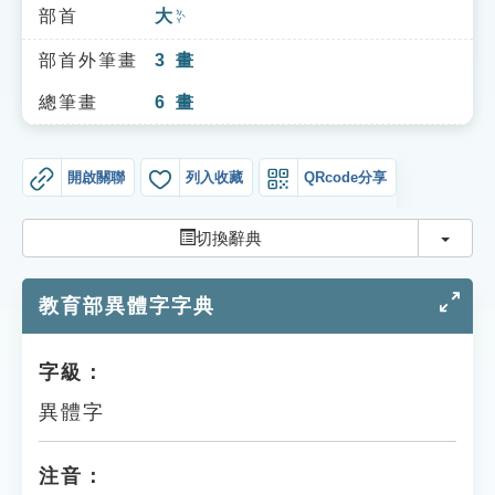
索引選單
部首
大
ㄉㄚˋ
知識索引
部首外筆畫
3
畫
單字索引
總筆畫
6
畫
生命大百科索引
開啟關聯
列入收藏
QRcode分享
遊戲專區
切換
切換辭典
教學應用
教育部異體字字典
貓頭鷹博士
字級：
異體字
注音：