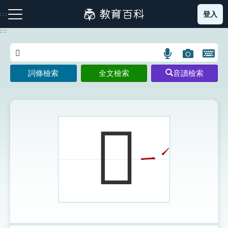
跳
登入
:::
到
主
:::
要
內
語
圖
開
容
注音索引圖示
筆畫索引圖示
部首索引表圖示
言
片
啟
詞條檢索
全文檢索
音讀檢索
搜
搜
鍵
尋
尋
盤
圖
圖
圖
示
示
示
𡗝
ˊ
ㄧ
網站導覽
生字詞彙表
成語故事