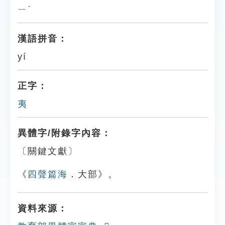
ㄧˊ
漢語拼音：
yí
正字：
夷
異體字/附錄字內容：
〔關鍵文獻〕
《
四聲篇海
．大部》。
資料來源：