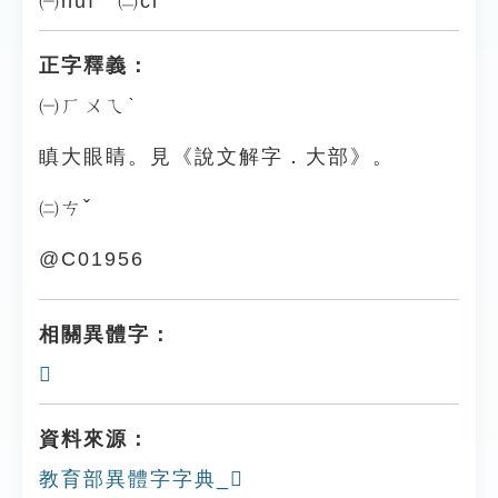
㈠huì ㈡cǐ
正字釋義：
㈠ㄏㄨㄟˋ
瞋大眼睛。見《說文解字．大部》。
㈡ㄘˇ
@C01956
相關異體字：
𡘌
資料來源：
教育部異體字字典_𡗼