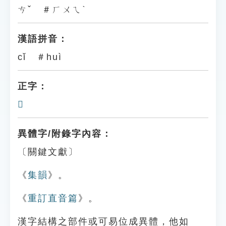
ㄘˇ ＃ㄏㄨㄟˋ
漢語拼音：
cǐ ＃huì
正字：
𡘌
異體字/附錄字內容：
〔關鍵文獻〕
《
集韻
》。
《
重訂直音篇
》。
漢字結構之部件或可易位成異體，他如