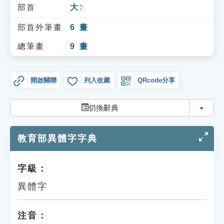
索引選單
部首
大
ㄉㄚˋ
知識索引
部首外筆畫
6
畫
單字索引
總筆畫
9
畫
生命大百科索引
開啟關聯
列入收藏
QRcode分享
遊戲專區
切換
切換辭典
教學應用
教育部異體字字典
貓頭鷹博士
字級：
異體字
注音：