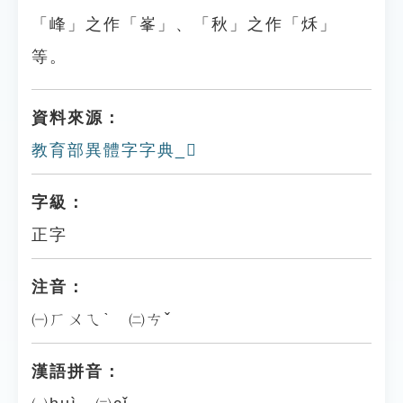
「峰」之作「峯」、「秋」之作「秌」
等。
資料來源：
教育部異體字字典_𡗼
字級：
正字
注音：
㈠ㄏㄨㄟˋ ㈡ㄘˇ
漢語拼音：