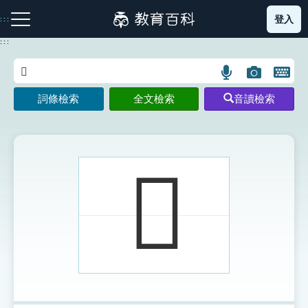
跳
登入
:::
到
主
:::
要
內
語
圖
開
容
注音索引圖示
筆畫索引圖示
部首索引表圖示
言
片
啟
詞條檢索
全文檢索
音讀檢索
搜
搜
鍵
尋
尋
盤
圖
圖
圖
示
示
示
𡗼
網站導覽
生字詞彙表
成語故事