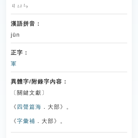
ㄐㄩㄣ
漢語拼音：
jūn
正字：
軍
異體字/附錄字內容：
〔關鍵文獻〕
《
四聲篇海
．大部》。
《
字彙補
．大部》。