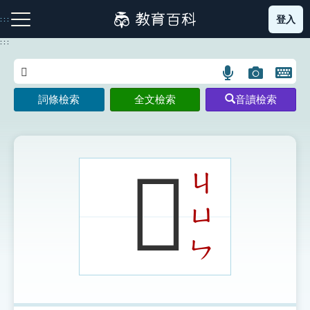
跳
登入
:::
到
主
:::
要
內
語
圖
開
容
注音索引圖示
筆畫索引圖示
部首索引表圖示
言
片
啟
詞條檢索
全文檢索
音讀檢索
搜
搜
鍵
尋
尋
盤
圖
圖
圖
示
示
示
𡗽
ㄐ
ㄩ
網站導覽
ㄣ
生字詞彙表
成語故事