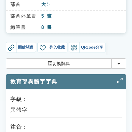
索引選單
部首
大
ㄉㄚˋ
知識索引
部首外筆畫
5
畫
單字索引
總筆畫
8
畫
生命大百科索引
開啟關聯
列入收藏
QRcode分享
遊戲專區
切換
切換辭典
教學應用
教育部異體字字典
貓頭鷹博士
字級：
異體字
注音：