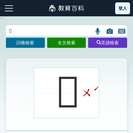
跳
登入
:::
到
主
:::
要
內
語
圖
開
容
注音索引圖示
筆畫索引圖示
部首索引表圖示
言
片
啟
詞條檢索
全文檢索
音讀檢索
搜
搜
鍵
尋
尋
盤
圖
圖
圖
示
示
示
𡗿
ˊ
ㄨ
網站導覽
生字詞彙表
成語故事