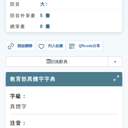
索引選單
部首
大
ㄉㄚˋ
知識索引
部首外筆畫
5
畫
單字索引
總筆畫
8
畫
生命大百科索引
開啟關聯
列入收藏
QRcode分享
遊戲專區
切換
切換辭典
教學應用
教育部異體字字典
貓頭鷹博士
字級：
異體字
注音：