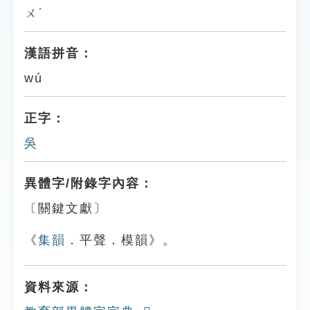
ㄨˊ
漢語拼音：
wú
正字：
吳
異體字/附錄字內容：
〔關鍵文獻〕
《
集韻
．平聲．模韻》。
資料來源：