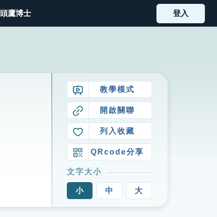
頭鷹博士
登入
教學模式
開啟關聯
列入收藏
QRcode分享
文字大小
小
中
大