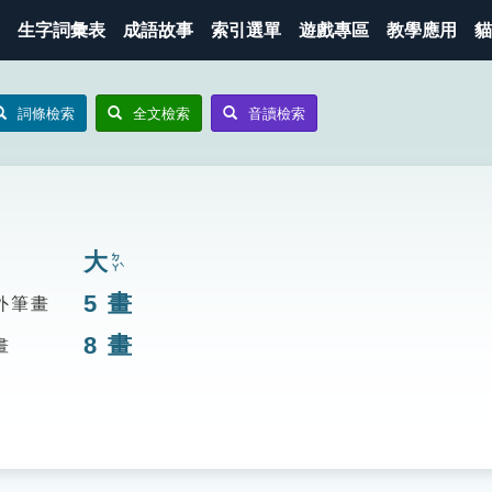
生字詞彙表
成語故事
索引選單
遊戲專區
教學應用
貓
詞條檢索
全文檢索
音讀檢索
大
ㄉㄚˋ
5
畫
外筆畫
8
畫
畫