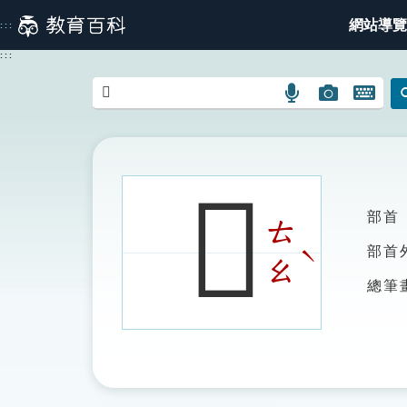
跳
網站導覽
:::
到
主
:::
要
內
語
圖
開
容
言
片
啟
搜
搜
鍵
尋
尋
盤
圖
圖
圖
𡘂
示
示
示
部首
ㄊ
ˋ
部首
ㄠ
總筆