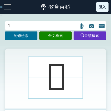
跳
登入
:::
到
主
:::
要
內
語
圖
開
容
注音索引圖示
筆畫索引圖示
部首索引表圖示
言
片
啟
詞條檢索
全文檢索
音讀檢索
搜
搜
鍵
尋
尋
盤
圖
圖
圖
示
示
示
𡘄
網站導覽
生字詞彙表
成語故事