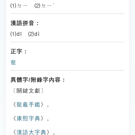
⑴ㄉㄧ ⑵ㄉㄧˋ
漢語拼音：
⑴dī ⑵dì
正字：
奃
異體字/附錄字內容：
〔關鍵文獻〕
《
龍龕手鑑
》。
《
康熙字典
》。
《
漢語大字典
》。