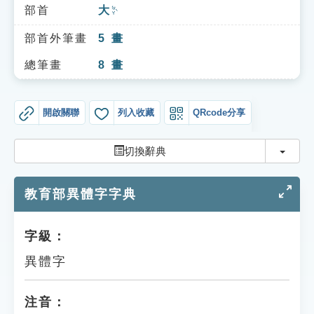
索引選單
部首
大
ㄉㄚˋ
知識索引
部首外筆畫
5
畫
單字索引
總筆畫
8
畫
生命大百科索引
開啟關聯
列入收藏
QRcode分享
遊戲專區
切換
切換辭典
教學應用
教育部異體字字典
貓頭鷹博士
字級：
異體字
注音：