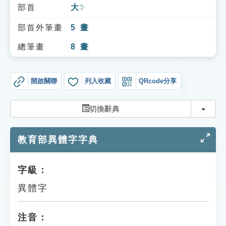
索引選單
部首
大
ㄉㄚˋ
知識索引
部首外筆畫
5
畫
單字索引
總筆畫
8
畫
生命大百科索引
開啟關聯
列入收藏
QRcode分享
遊戲專區
切換
切換辭典
教學應用
教育部異體字字典
貓頭鷹博士
字級：
異體字
注音：