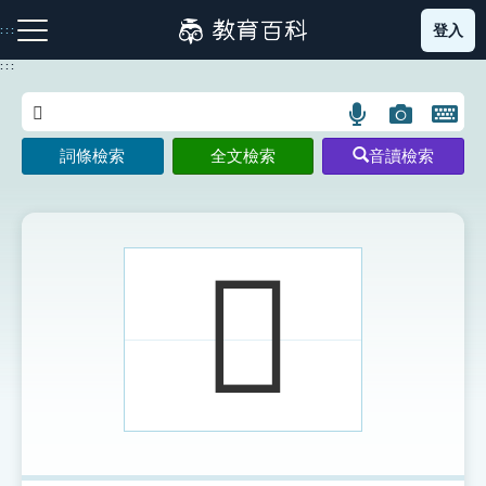
跳
登入
:::
到
主
:::
要
內
語
圖
開
容
注音索引圖示
筆畫索引圖示
部首索引表圖示
言
片
啟
詞條檢索
全文檢索
音讀檢索
搜
搜
鍵
尋
尋
盤
圖
圖
圖
示
示
示
𡘉
網站導覽
生字詞彙表
成語故事