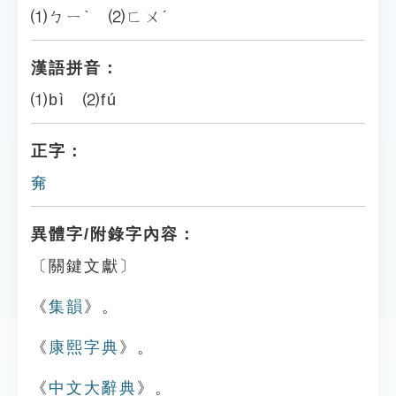
⑴ㄅㄧˋ ⑵ㄈㄨˊ
漢語拼音：
⑴bì ⑵fú
正字：
㚕
異體字/附錄字內容：
〔關鍵文獻〕
《
集韻
》。
《
康熙字典
》。
《
中文大辭典
》。