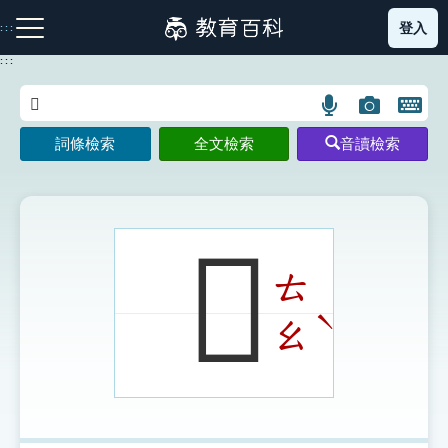
跳
登入
:::
到
主
:::
要
內
語
圖
開
容
注音索引圖示
筆畫索引圖示
部首索引表圖示
言
片
啟
詞條檢索
全文檢索
音讀檢索
搜
搜
鍵
尋
尋
盤
圖
圖
圖
示
示
示
𡘷
ㄊ
網站導覽
ˋ
ㄠ
生字詞彙表
成語故事