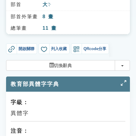
索引選單
部首
大
ㄉㄚˋ
知識索引
部首外筆畫
8
畫
單字索引
總筆畫
11
畫
生命大百科索引
開啟關聯
列入收藏
QRcode分享
遊戲專區
切換
切換辭典
教學應用
教育部異體字字典
貓頭鷹博士
字級：
異體字
注音：