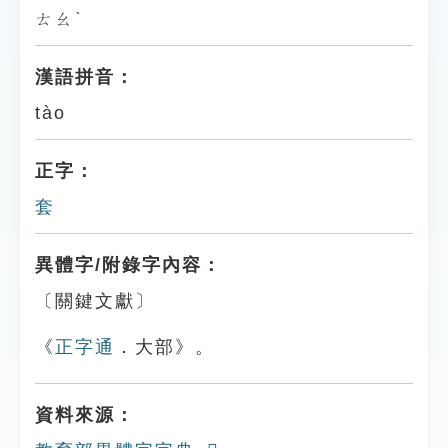
ㄊㄠˋ
漢語拼音：
tào
正字：
套
異體字/附錄字內容：
〔關鍵文獻〕
《
正字通
．大部》。
資料來源：