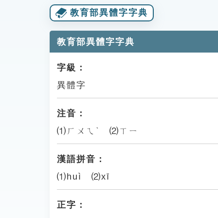
教育部異體字字典
教育部異體字字典
字級：
異體字
注音：
⑴ㄏㄨㄟˋ ⑵ㄒㄧ
漢語拼音：
⑴huì ⑵xī
正字：