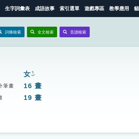
生字詞彙表
成語故事
索引選單
遊戲專區
教學應用
貓
詞條檢索
全文檢索
音讀檢索
女
ㄋㄩˇ
16
畫
外筆畫
19
畫
畫