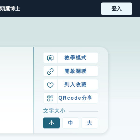
頭鷹博士
登入
教學模式
開啟關聯
列入收藏
QRcode分享
文字大小
小
中
大