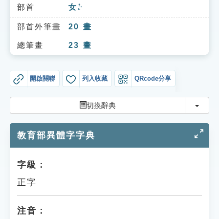
索引選單
部首
女
ㄋㄩˇ
知識索引
部首外筆畫
20
畫
單字索引
總筆畫
23
畫
生命大百科索引
開啟關聯
列入收藏
QRcode分享
遊戲專區
切換
切換辭典
教學應用
教育部異體字字典
貓頭鷹博士
字級：
正字
注音：