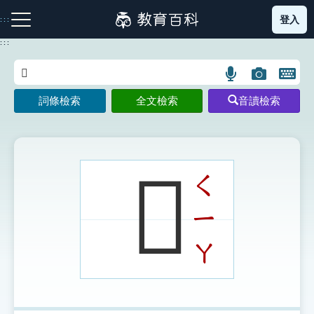
跳
登入
:::
到
主
:::
要
內
語
圖
開
容
注音索引圖示
筆畫索引圖示
部首索引表圖示
言
片
啟
詞條檢索
全文檢索
音讀檢索
搜
搜
鍵
尋
尋
盤
圖
圖
圖
示
示
示
𡤫
ㄑ
ㄧ
網站導覽
ㄚ
生字詞彙表
成語故事