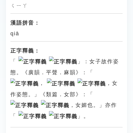
ㄑㄧㄚ
漢語拼音：
qiā
正字釋義：
「
」：女子故作姿
態。《廣韻．平聲．麻韻》：「
，
，女
作姿態。」《類篇．女部》：「
，女媚也。」亦作
「
」。