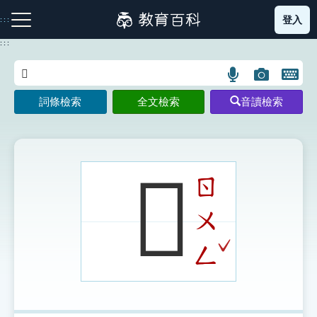
跳
登入
:::
到
主
:::
要
內
語
圖
開
容
注音索引圖示
筆畫索引圖示
部首索引表圖示
言
片
啟
詞條檢索
全文檢索
音讀檢索
搜
搜
鍵
尋
尋
盤
圖
圖
圖
示
示
示
𡦼
ㄖ
ㄨ
網站導覽
ˇ
ㄥ
生字詞彙表
成語故事