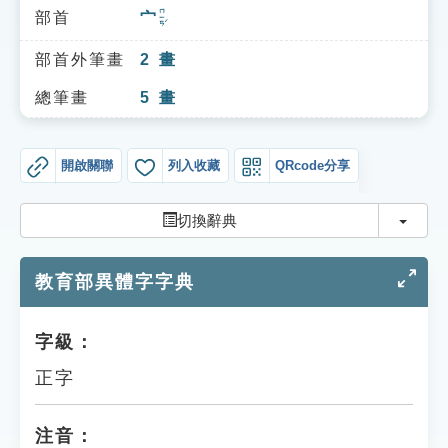
索引選單
ㄇㄧㄢˊ
部首
宀
知識索引
部首外筆畫
2
畫
單字索引
總筆畫
5
畫
生命大百科索引
開啟關聯
列入收藏
QRcode分享
遊戲專區
切換
切換辭典
教學應用
教育部異體字字典
貓頭鷹博士
字級：
正字
注音：