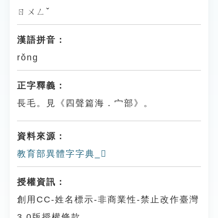
ㄖㄨㄥˇ
漢語拼音：
rǒng
正字釋義：
長毛。見《四聲篇海．宀部》。
資料來源：
教育部異體字字典_𡦼
授權資訊：
創用CC-姓名標示-非商業性-禁止改作臺灣
3.0版授權條款