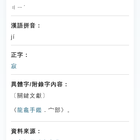
ㄐㄧˊ
漢語拼音：
jí
正字：
寂
異體字/附錄字內容：
〔關鍵文獻〕
《
龍龕手鑑
．宀部》。
資料來源：