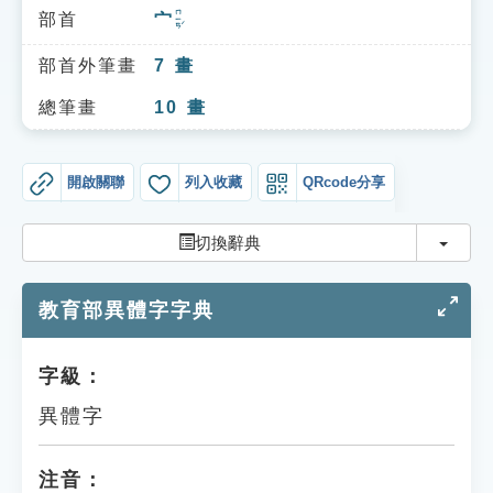
索引選單
ㄇㄧㄢˊ
部首
宀
知識索引
部首外筆畫
7
畫
單字索引
總筆畫
10
畫
生命大百科索引
開啟關聯
列入收藏
QRcode分享
遊戲專區
切換
切換辭典
教學應用
教育部異體字字典
貓頭鷹博士
字級：
異體字
注音：