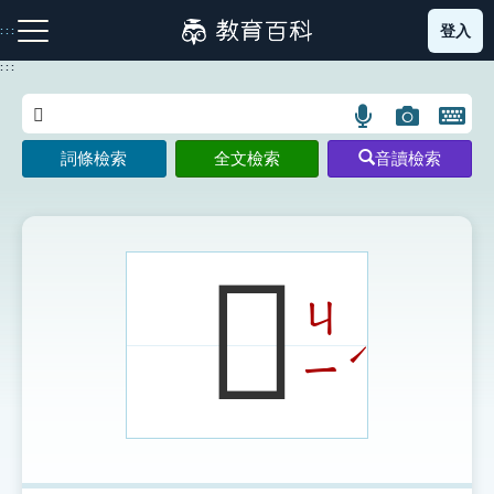
跳
登入
:::
到
主
:::
要
內
語
圖
開
容
注音索引圖示
筆畫索引圖示
部首索引表圖示
言
片
啟
詞條檢索
全文檢索
音讀檢索
搜
搜
鍵
尋
尋
盤
圖
圖
圖
示
示
示
𡨁
ㄐ
網站導覽
ˊ
ㄧ
生字詞彙表
成語故事