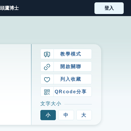
頭鷹博士
登入
教學模式
開啟關聯
列入收藏
QRcode分享
文字大小
小
中
大