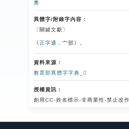
奧
異體字/附錄字內容：
〔關鍵文獻〕
《
正字通
．宀部》。
資料來源：
教育部異體字字典_𡪃
授權資訊：
創用CC-姓名標示-非商業性-禁止改作