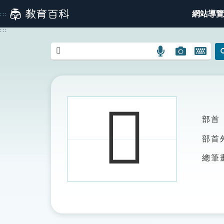
跳
網站導覽
:::
到
主
:::
要
內
語
圖
開
容
言
片
啟
搜
搜
鍵
尋
尋
盤
圖
圖
圖
𡪃
示
示
示
部首
部首
總筆