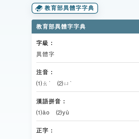
教育部異體字字典
教育部異體字字典
字級：
異體字
注音：
⑴ㄠˋ ⑵ㄩˋ
漢語拼音：
⑴ào ⑵yù
正字：