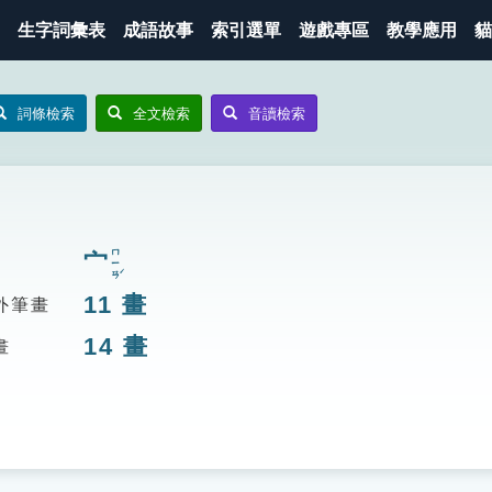
生字詞彙表
成語故事
索引選單
遊戲專區
教學應用
貓
詞條檢索
全文檢索
音讀檢索
ㄇㄧㄢˊ
宀
11
畫
外筆畫
14
畫
畫