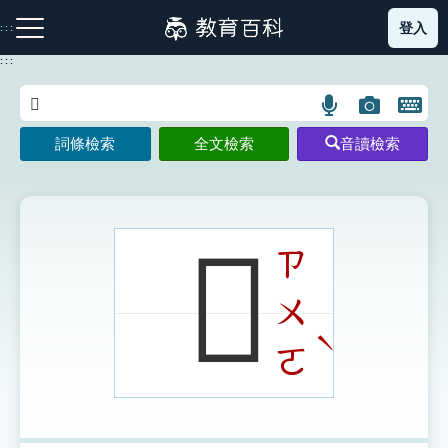
跳
登入
:::
到
主
:::
要
內
語
圖
開
容
注音索引圖示
筆畫索引圖示
部首索引表圖示
言
片
啟
詞條檢索
全文檢索
音讀檢索
搜
搜
鍵
尋
尋
盤
圖
圖
圖
示
示
示
𡯨
ㄗ
ㄨ
網站導覽
ˋ
ㄛ
生字詞彙表
成語故事