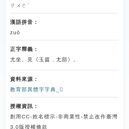
ㄗㄨㄛˋ
漢語拼音：
zuò
正字釋義：
尤坐。見《玉篇．尢部》。
資料來源：
教育部異體字字典_𡯨
授權資訊：
創用CC-姓名標示-非商業性-禁止改作臺灣
3.0版授權條款