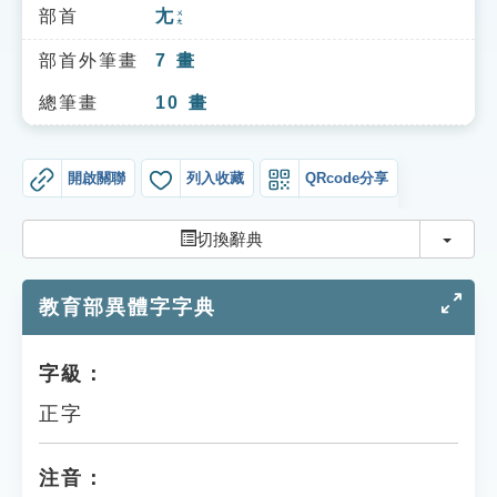
索引選單
部首
尢
ㄨㄤ
知識索引
部首外筆畫
7
畫
單字索引
總筆畫
10
畫
生命大百科索引
開啟關聯
列入收藏
QRcode分享
遊戲專區
切換
切換辭典
教學應用
教育部異體字字典
貓頭鷹博士
字級：
正字
注音：