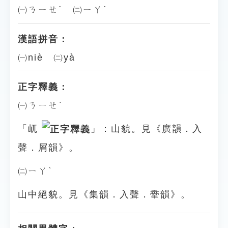
㈠ㄋㄧㄝˋ ㈡ㄧㄚˋ
漢語拼音：
㈠niè ㈡yà
正字釋義：
㈠ㄋㄧㄝˋ
「屼
」：山貌。見《廣韻．入
聲．屑韻》。
㈡ㄧㄚˋ
山中絕貌。見《集韻．入聲．舝韻》。