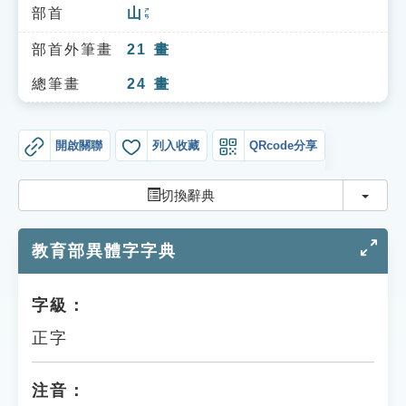
索引選單
部首
山
ㄕㄢ
知識索引
部首外筆畫
21
畫
單字索引
總筆畫
24
畫
生命大百科索引
開啟關聯
列入收藏
QRcode分享
遊戲專區
切換
切換辭典
教學應用
教育部異體字字典
貓頭鷹博士
字級：
正字
注音：