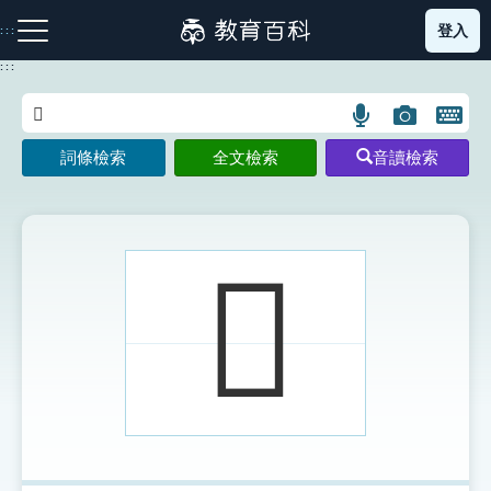
跳
登入
:::
到
主
:::
要
內
語
圖
開
容
注音索引圖示
筆畫索引圖示
部首索引表圖示
言
片
啟
詞條檢索
全文檢索
音讀檢索
搜
搜
鍵
尋
尋
盤
圖
圖
圖
示
示
示
𡿖
網站導覽
生字詞彙表
成語故事