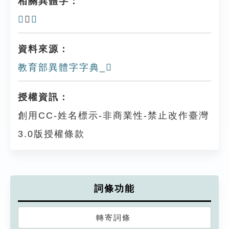
相關異體字：
𪗘
、
𡾐
資料來源：
教育部異體字字典_𡿖
授權資訊：
創用CC-姓名標示-非商業性-禁止改作臺灣
3.0版授權條款
詞條功能
轉寄詞條