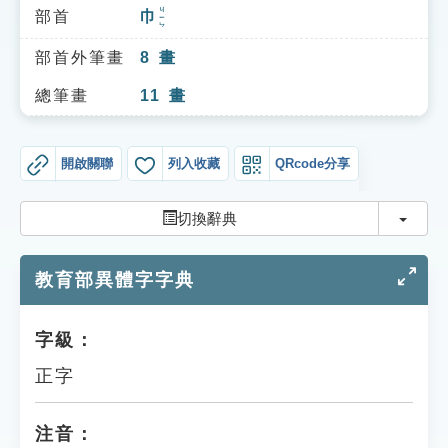
索引選單
ㄐㄧㄣ
部首
巾
知識索引
部首外筆畫
8
畫
單字索引
總筆畫
11
畫
生命大百科索引
開啟關聯
列入收藏
QRcode分享
遊戲專區
切換
切換辭典
教學應用
教育部異體字字典
貓頭鷹博士
字級：
正字
注音：