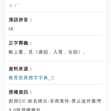
ㄊㄚˋ
漢語拼音：
tà
正字釋義：
帳上覆。見《廣韻．入聲．合韻》。
資料來源：
教育部異體字字典_𢃕
授權資訊：
創用CC-姓名標示-非商業性-禁止改作臺灣
3.0版授權條款