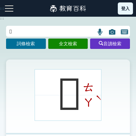
跳
登入
:::
到
主
:::
要
內
語
圖
開
容
注音索引圖示
筆畫索引圖示
部首索引表圖示
言
片
啟
詞條檢索
全文檢索
音讀檢索
搜
搜
鍵
尋
尋
盤
圖
圖
圖
示
示
示
𢃕
ㄊ
網站導覽
ˋ
ㄚ
生字詞彙表
成語故事