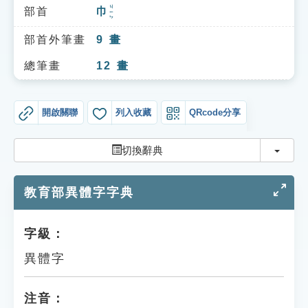
索引選單
ㄐㄧㄣ
部首
巾
知識索引
部首外筆畫
9
畫
單字索引
總筆畫
12
畫
生命大百科索引
開啟關聯
列入收藏
QRcode分享
遊戲專區
切換
切換辭典
教學應用
教育部異體字字典
貓頭鷹博士
字級：
異體字
注音：