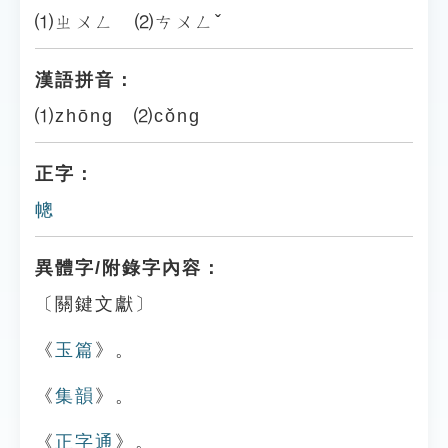
⑴ㄓㄨㄥ ⑵ㄘㄨㄥˇ
漢語拼音：
⑴zhōng ⑵cǒng
正字：
幒
異體字/附錄字內容：
〔關鍵文獻〕
《
玉篇
》。
《
集韻
》。
《
正字通
》。