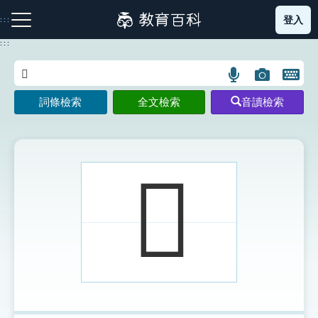
跳
登入
:::
到
主
:::
要
內
語
圖
開
容
注音索引圖示
筆畫索引圖示
部首索引表圖示
言
片
啟
詞條檢索
全文檢索
音讀檢索
搜
搜
鍵
尋
尋
盤
圖
圖
圖
示
示
示
𢃭
網站導覽
生字詞彙表
成語故事