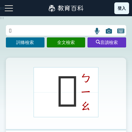
跳
登入
:::
到
主
:::
要
內
語
圖
開
容
注音索引圖示
筆畫索引圖示
部首索引表圖示
言
片
啟
詞條檢索
全文檢索
音讀檢索
搜
搜
鍵
尋
尋
盤
圖
圖
圖
示
示
示
𢒯
ㄅ
ㄧ
網站導覽
ㄠ
生字詞彙表
成語故事