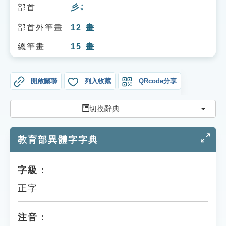
索引選單
部首
彡
ㄕㄢ
知識索引
部首外筆畫
12
畫
單字索引
總筆畫
15
畫
生命大百科索引
開啟關聯
列入收藏
QRcode分享
遊戲專區
切換
切換辭典
教學應用
教育部異體字字典
貓頭鷹博士
字級：
正字
注音：