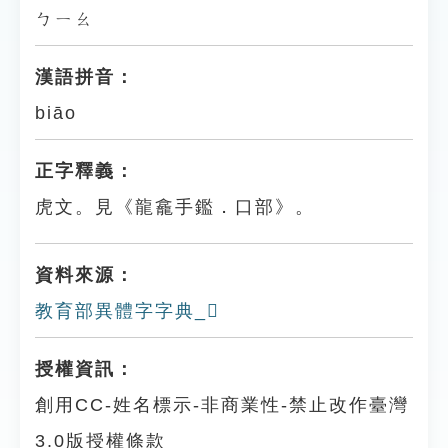
ㄅㄧㄠ
漢語拼音：
biāo
正字釋義：
虎文。見《龍龕手鑑．口部》。
資料來源：
教育部異體字字典_𢒯
授權資訊：
創用CC-姓名標示-非商業性-禁止改作臺灣
3.0版授權條款