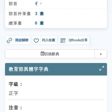
索引選單
部首
彳
ㄔˋ
知識索引
部首外筆畫
3
畫
單字索引
總筆畫
6
畫
生命大百科索引
開啟關聯
列入收藏
QRcode分享
遊戲專區
切換
切換辭典
教學應用
教育部異體字字典
貓頭鷹博士
字級：
正字
注音：