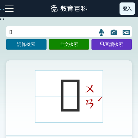
跳
登入
:::
到
主
:::
要
內
語
圖
開
容
注音索引圖示
筆畫索引圖示
部首索引表圖示
言
片
啟
詞條檢索
全文檢索
音讀檢索
搜
搜
鍵
尋
尋
盤
圖
圖
圖
示
示
示
𢓃
ㄨ
網站導覽
ˊ
ㄢ
生字詞彙表
成語故事