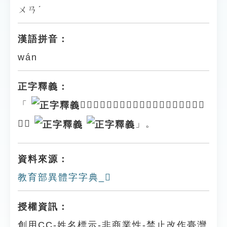
ㄨㄢˊ
漢語拼音：
wán
正字釋義：
「
𢓃」：失途貌。見《龍龕手鑑．彳部》。或
作「
」。
資料來源：
教育部異體字字典_𢓃
授權資訊：
創用CC-姓名標示-非商業性-禁止改作臺灣