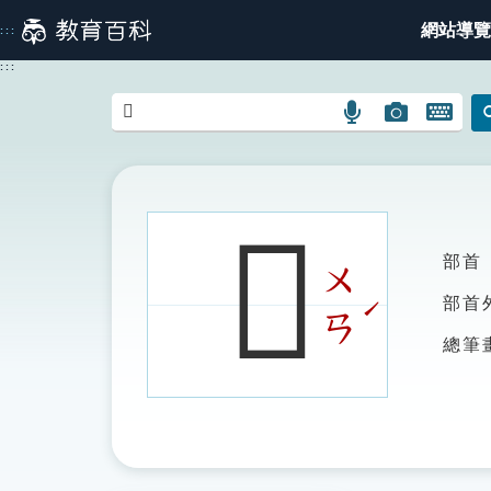
跳
網站導覽
:::
到
主
:::
要
內
語
圖
開
容
言
片
啟
搜
搜
鍵
尋
尋
盤
圖
圖
圖
𢓆
示
示
示
部首
ㄨ
ˊ
部首
ㄢ
總筆