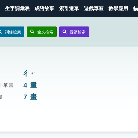
生字詞彙表
成語故事
索引選單
遊戲專區
教學應用
貓
詞條檢索
全文檢索
音讀檢索
彳
ㄔˋ
4
畫
外筆畫
7
畫
畫