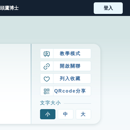
頭鷹博士
登入
教學模式
開啟關聯
列入收藏
QRcode分享
文字大小
小
中
大