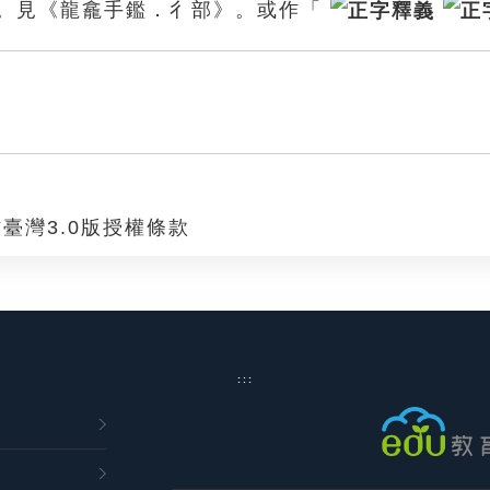
。見《龍龕手鑑．彳部》。或作「
臺灣3.0版授權條款
:::