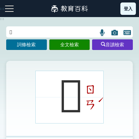
跳
登入
:::
到
主
:::
要
內
語
圖
開
容
注音索引圖示
筆畫索引圖示
部首索引表圖示
言
片
啟
詞條檢索
全文檢索
音讀檢索
搜
搜
鍵
尋
尋
盤
圖
圖
圖
示
示
示
𢓒
ㄖ
網站導覽
ˊ
ㄢ
生字詞彙表
成語故事