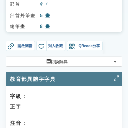
索引選單
部首
彳
ㄔˋ
知識索引
部首外筆畫
5
畫
單字索引
總筆畫
8
畫
生命大百科索引
開啟關聯
列入收藏
QRcode分享
遊戲專區
切換
切換辭典
教學應用
教育部異體字字典
貓頭鷹博士
字級：
正字
注音：