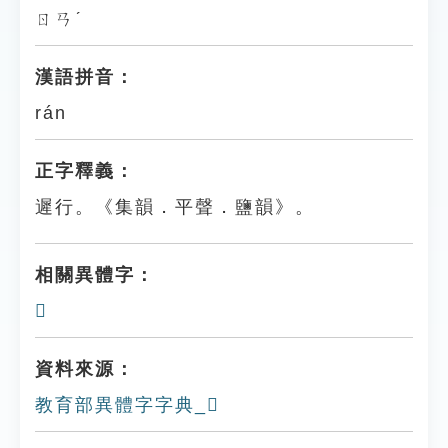
ㄖㄢˊ
漢語拼音：
rán
正字釋義：
遲行。《集韻．平聲．鹽韻》。
相關異體字：
𢓏
資料來源：
教育部異體字字典_𢓒