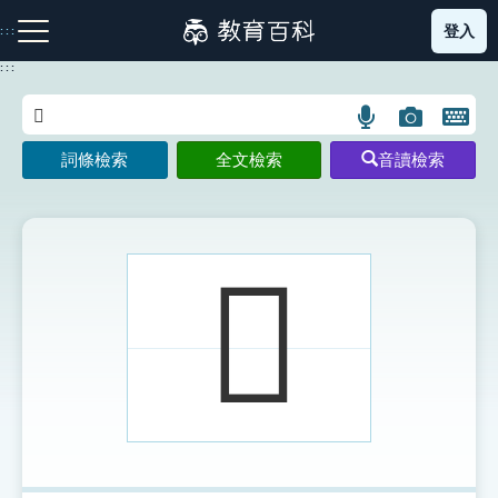
跳
登入
:::
到
主
:::
要
內
語
圖
開
容
注音索引圖示
筆畫索引圖示
部首索引表圖示
言
片
啟
詞條檢索
全文檢索
音讀檢索
搜
搜
鍵
尋
尋
盤
圖
圖
圖
示
示
示
𢓘
網站導覽
生字詞彙表
成語故事