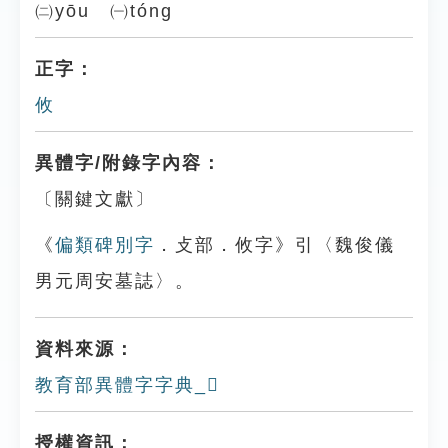
㈡yōu ㈠tóng
正字：
攸
異體字/附錄字內容：
〔關鍵文獻〕
《
偏類碑別字
．攴部．攸字》引〈魏俊儀
男元周安墓誌〉。
資料來源：
教育部異體字字典_𢓘
授權資訊：