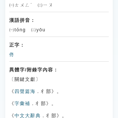
㈠ㄊㄨㄥˊ ㈡ㄧㄡ
漢語拼音：
㈠tóng ㈡yōu
正字：
佟
異體字/附錄字內容：
〔關鍵文獻〕
《
四聲篇海
．彳部》。
《
字彙補
．彳部》。
《
中文大辭典
．彳部》。