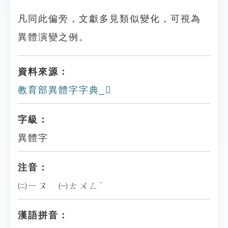
凡同此偏旁，文獻多見類似變化，可視為
異體演變之例。
資料來源：
教育部異體字字典_𢓘
字級：
異體字
注音：
㈡ㄧㄡ ㈠ㄊㄨㄥˊ
漢語拼音：