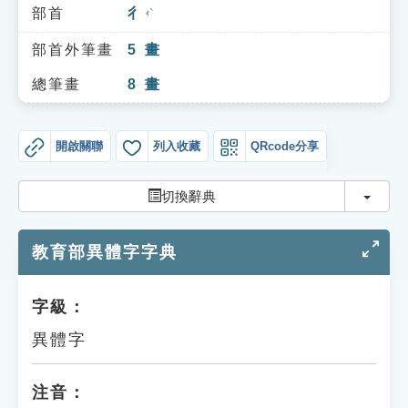
索引選單
部首
彳
ㄔˋ
知識索引
部首外筆畫
5
畫
單字索引
總筆畫
8
畫
生命大百科索引
開啟關聯
列入收藏
QRcode分享
遊戲專區
切換
切換辭典
教學應用
教育部異體字字典
貓頭鷹博士
字級：
異體字
注音：