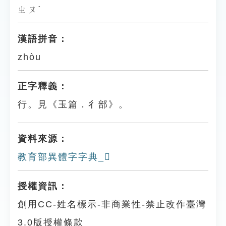
ㄓㄡˋ
漢語拼音：
zhòu
正字釋義：
行。見《玉篇．彳部》。
資料來源：
教育部異體字字典_𢓟
授權資訊：
創用CC-姓名標示-非商業性-禁止改作臺灣
3.0版授權條款