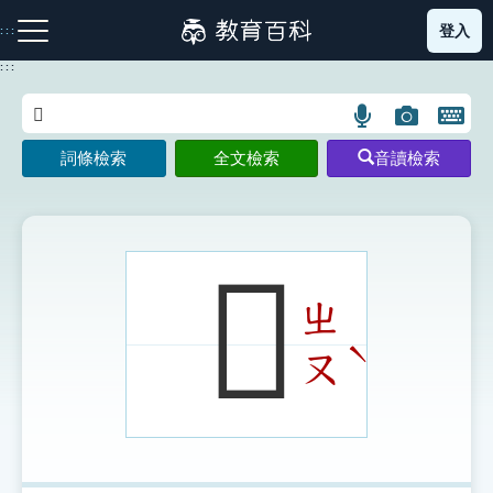
跳
登入
:::
到
主
:::
要
內
語
圖
開
容
注音索引圖示
筆畫索引圖示
部首索引表圖示
言
片
啟
詞條檢索
全文檢索
音讀檢索
搜
搜
鍵
尋
尋
盤
圖
圖
圖
示
示
示
𢓟
ㄓ
網站導覽
ˋ
ㄡ
生字詞彙表
成語故事