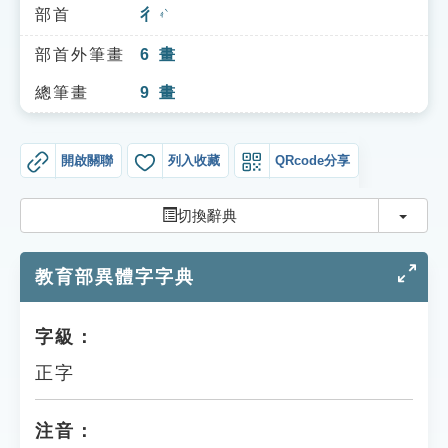
索引選單
部首
彳
ㄔˋ
知識索引
部首外筆畫
6
畫
單字索引
總筆畫
9
畫
生命大百科索引
開啟關聯
列入收藏
QRcode分享
遊戲專區
切換
切換辭典
教學應用
教育部異體字字典
貓頭鷹博士
字級：
正字
注音：