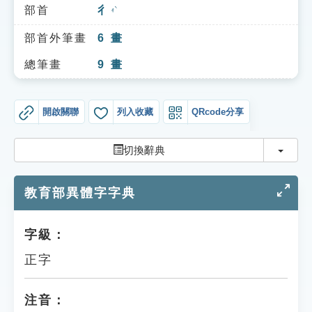
索引選單
部首
彳
ㄔˋ
知識索引
部首外筆畫
6
畫
單字索引
總筆畫
9
畫
生命大百科索引
開啟關聯
列入收藏
QRcode分享
遊戲專區
切換
切換辭典
教學應用
教育部異體字字典
貓頭鷹博士
字級：
正字
注音：