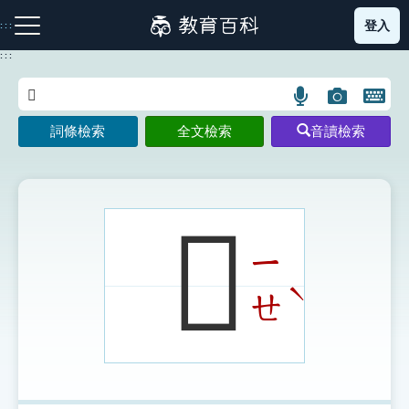
跳
登入
:::
到
主
:::
要
內
語
圖
開
容
注音索引圖示
筆畫索引圖示
部首索引表圖示
言
片
啟
詞條檢索
全文檢索
音讀檢索
搜
搜
鍵
尋
尋
盤
圖
圖
圖
示
示
示
𢓨
ㄧ
網站導覽
ˋ
ㄝ
生字詞彙表
成語故事