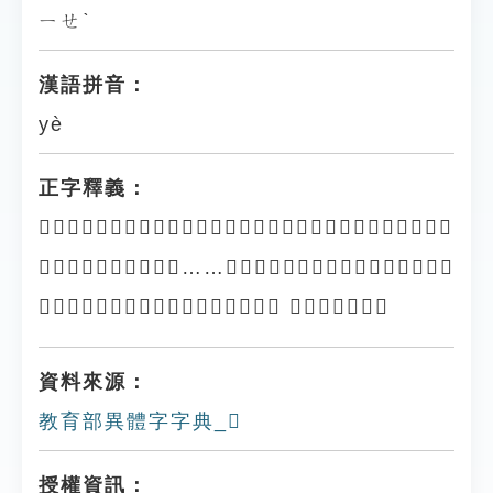
ㄧㄝˋ
漢語拼音：
yè
正字釋義：
「𢕟𢓨」：古代傳說中的野獸。《山海經．西山經》：「又西二百
二十里，曰三危之山，……其上有獸焉，其狀如牛，白身四角，
其豪如披蓑，其名曰𢕟𢓨，是食人。」 亦作「獓𤝱」。
資料來源：
教育部異體字字典_𢓨
授權資訊：