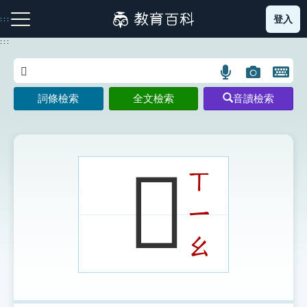
跳
登入
:::
到
主
:::
要
內
語
圖
開
容
注音索引圖示
筆畫索引圖示
部首索引表圖示
言
片
啟
詞條檢索
全文檢索
音讀檢索
搜
搜
鍵
尋
尋
盤
圖
圖
圖
示
示
示
𢓮
ㄒ
ㄧ
網站導覽
ㄠ
生字詞彙表
成語故事