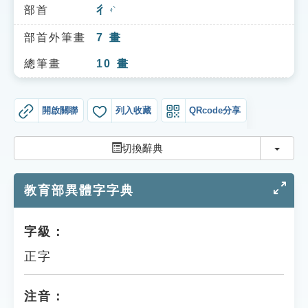
索引選單
部首
彳
ㄔˋ
知識索引
部首外筆畫
7
畫
單字索引
總筆畫
10
畫
生命大百科索引
開啟關聯
列入收藏
QRcode分享
遊戲專區
切換
切換辭典
教學應用
教育部異體字字典
貓頭鷹博士
字級：
正字
注音：