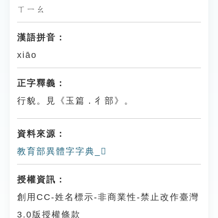
ㄒㄧㄠ
漢語拼音：
xiāo
正字釋義：
行貌。見《玉篇．彳部》。
資料來源：
教育部異體字字典_𢓮
授權資訊：
創用CC-姓名標示-非商業性-禁止改作臺灣
3.0版授權條款